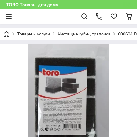
TORO Товары для дома
Товары и услуги
Чистящие губки, тряпочки
600604 Гу