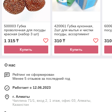
500003 Губка
420061 Губка кухонная,
6006
проволочная для посуды
2шт для мытья и чистки
посу
красная (набор 3 шт)
посуды, ассортимент
цветов
1 315
310
310
₸
₸
Купить
Купить
О нас
Рейтинг не сформирован
Менее 5 отзывов за последний год
Работает с 12.06.2023
г. Алматы
Чаплина 71/1, вход 2, 1 этаж, офис 03, Алматы,
Казахстан