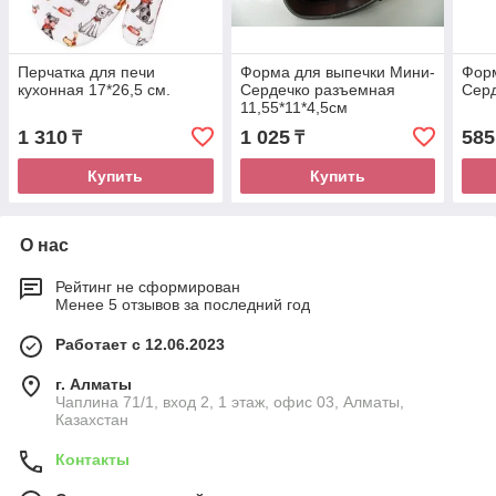
Перчатка для печи
Форма для выпечки Мини-
Форм
кухонная 17*26,5 см.
Сердечко разъемная
Серд
11,55*11*4,5см
1 310
1 025
585
₸
₸
Купить
Купить
О нас
Рейтинг не сформирован
Менее 5 отзывов за последний год
Работает с 12.06.2023
г. Алматы
Чаплина 71/1, вход 2, 1 этаж, офис 03, Алматы,
Казахстан
Контакты