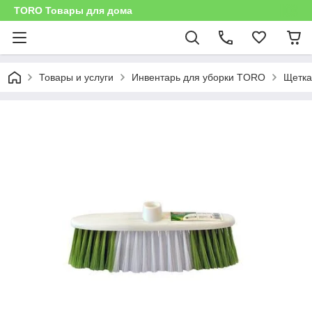
TORO Товары для дома
Товары и услуги
Инвентарь для уборки TORO
Щетка