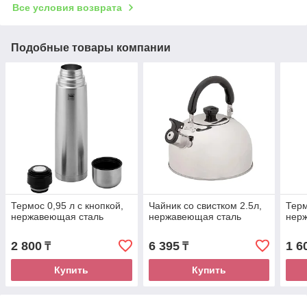
Все условия возврата
Подобные товары компании
Термос 0,95 л с кнопкой,
Чайник со свистком 2.5л,
Терм
нержавеющая сталь
нержавеющая сталь
нер
2 800
6 395
1 6
₸
₸
Купить
Купить