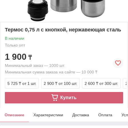
Термос 0,75 л с кнопкой, нержавеющая сталь
В наличии
Только опт
1 900
₸
Минимальный заказ — 1000 шт.
Минимальная сумма заказа на сайте — 10 000 ₸
5 725 ₸
от 1 шт.
2 900 ₸
от 100 шт.
2 600 ₸
от 300 шт.
2
Купить
Описание
Характеристики
Доставка
Оплата
Усл