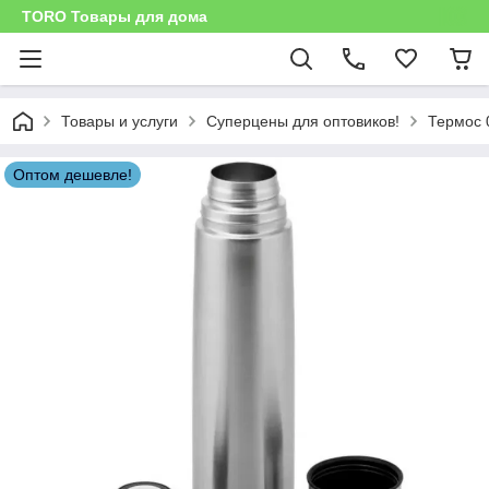
TORO Товары для дома
Товары и услуги
Суперцены для оптовиков!
Термос 
Оптом дешевле!