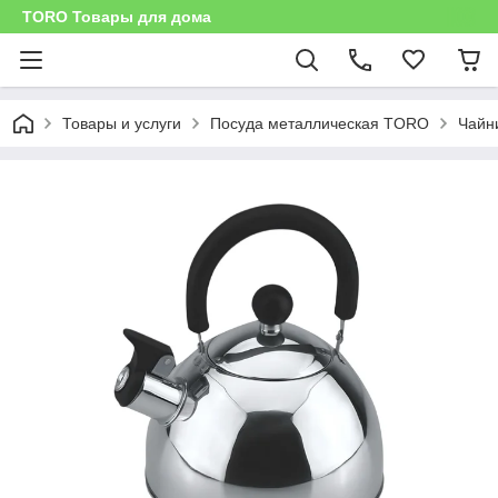
TORO Товары для дома
Товары и услуги
Посуда металлическая TORO
Чайни