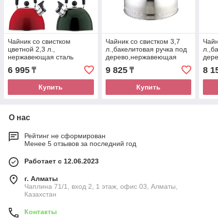
Чайник со свистком
Чайник со свистком 3,7
Чайн
цветной 2,3 л.,
л.,бакелитовая ручка под
л.,б
нержавеющая сталь
дерево,нержавеющая
дер
сталь
стал
6 995
9 825
8 1
₸
₸
Купить
Купить
О нас
Рейтинг не сформирован
Менее 5 отзывов за последний год
Работает с 12.06.2023
г. Алматы
Чаплина 71/1, вход 2, 1 этаж, офис 03, Алматы,
Казахстан
Контакты