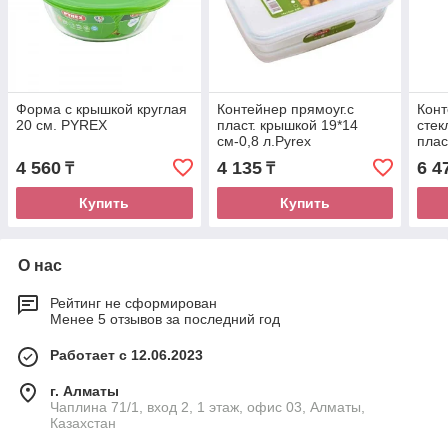
Форма с крышкой круглая
Контейнер прямоуг.с
Кон
20 см. PYREX
пласт. крышкой 19*14
стек
см-0,8 л.Pyrex
плас
4 560
4 135
6 4
₸
₸
Купить
Купить
О нас
Рейтинг не сформирован
Менее 5 отзывов за последний год
Работает с 12.06.2023
г. Алматы
Чаплина 71/1, вход 2, 1 этаж, офис 03, Алматы,
Казахстан