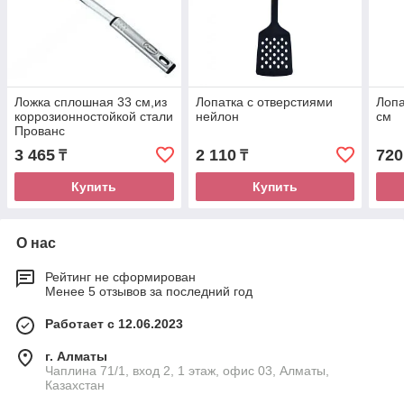
Ложка сплошная 33 см,из
Лопатка с отверстиями
Лопа
коррозионностойкой стали
нейлон
см
Прованс
3 465
2 110
720
₸
₸
Купить
Купить
О нас
Рейтинг не сформирован
Менее 5 отзывов за последний год
Работает с 12.06.2023
г. Алматы
Чаплина 71/1, вход 2, 1 этаж, офис 03, Алматы,
Казахстан