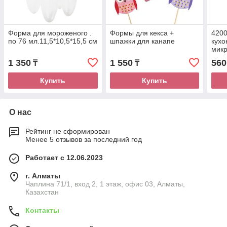
Форма для мороженого .
Формы для кекса +
4200
по 76 мл.11,5*10,5*15,5 см
шпажки для канапе
кухо
микр
1 350
1 550
560
₸
₸
Купить
Купить
О нас
Рейтинг не сформирован
Менее 5 отзывов за последний год
Работает с 12.06.2023
г. Алматы
Чаплина 71/1, вход 2, 1 этаж, офис 03, Алматы,
Казахстан
Контакты