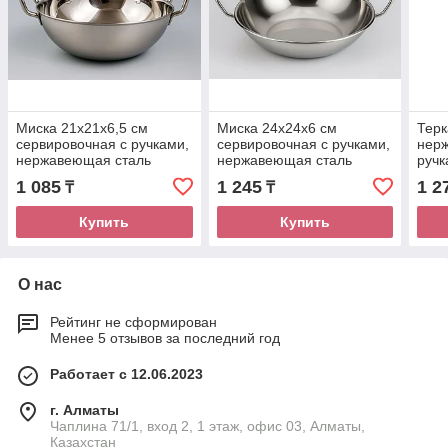
Миска 21х21х6,5 см
Миска 24х24х6 см
Терк
сервировочная с ручками,
сервировочная с ручками,
нерж
нержавеющая сталь
нержавеющая сталь
ручк
1 085
1 245
1 2
₸
₸
Купить
Купить
О нас
Рейтинг не сформирован
Менее 5 отзывов за последний год
Работает с 12.06.2023
г. Алматы
Чаплина 71/1, вход 2, 1 этаж, офис 03, Алматы,
Казахстан