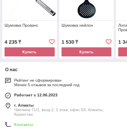
Шумовка Прованс
Шумовка нейлон
Лопа
Про
4 235
1 530
1 3
₸
₸
Купить
Купить
О нас
Рейтинг не сформирован
Менее 5 отзывов за последний год
Работает с 12.06.2023
г. Алматы
Чаплина 71/1, вход 2, 1 этаж, офис 03, Алматы,
Казахстан
Контакты