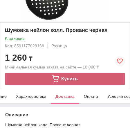
Шумовка нейлон колл. Прованс черная
В наличии
Код: 8591177029168
Розница
1 260
₸
Минимальная сумма заказа на сайте — 10 000 ₸
Купить
ние
Характеристики
Доставка
Оплата
Условия во
Описание
Шумовка нейлон колл. Прованс черная