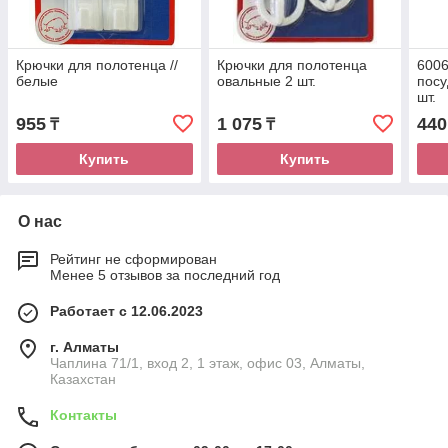
Крючки для полотенца //
Крючки для полотенца
6006
белые
овальные 2 шт.
посу
шт.
955
1 075
440
₸
₸
Купить
Купить
О нас
Рейтинг не сформирован
Менее 5 отзывов за последний год
Работает с 12.06.2023
г. Алматы
Чаплина 71/1, вход 2, 1 этаж, офис 03, Алматы,
Казахстан
Контакты